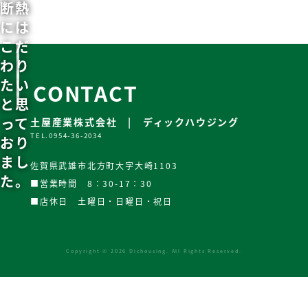
断熱
には
こだ
わり
たい
CONTACT
と思
って
土屋産業株式会社 | ディックハウジング
TEL.0954-36-2034
おり
まし
佐賀県武雄市北方町大字大崎1103
た。
■営業時間 8：30-17：30
■店休日 土曜日・日曜日・祝日
Copyright © 2026 Dichousing. All Rights Reserved.