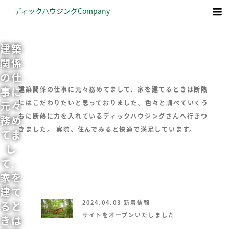
コ
ディックハウジング
Company
ン
テ
ン
建築
ツ
関係
へ
の仕
ス
事に
建築関係の仕事に元々務めてまして、家を建てるときは断熱
キ
にはこだわりたいと思っておりました。色々と調べていくう
元々
ッ
ちに断熱に力を入れているディックハウジングさんへ行きつ
務め
プ
きました。
実際、住んでみると快適で満足しています。
てま
し
て、
家を
建て
2024.04.03
新着情報
ると
サイトをオープンいたしました
きは