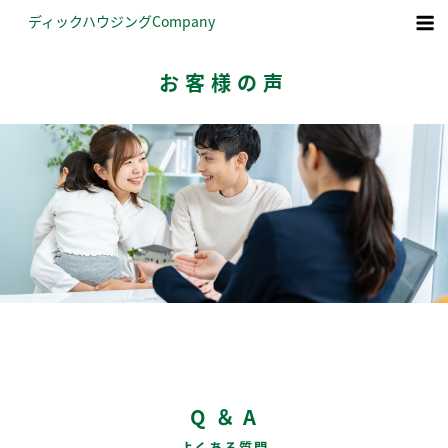
コ
ディックハウジング
Company
ン
テ
お客様の声
ン
ツ
へ
ス
キ
ッ
プ
Q ＆ A
– よくある質問 –